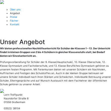
Über uns
Angebot
Preise
Fächer
Kontakt
Unser Angebot
Wir bieten professionellen Nachhilfeunterricht für Schüler der Klassen 1 – 13. Der Unterricht
findet in kleinen Gruppen von 2 bis 4 Schülern in gleicher Klassenstufe statt, bei Bedarf
bieten wir Einzelunterricht an.
Prüfungsvorbereitung für Schüler der 9. Klasse(Hauptschule), 10. Klasse Oberschule, 12.
Klasse Gymnasium und Fachoberschule, und 13. Klasse Berufliches Gymnasium gehören zu
unserem festen Programm. Mit Ferienkursen bieten wir unseren Schülern ein Nachholen,
Auffrischen und Festigen des Schulstoffes an. Auch in der kleinen Gruppe betreuen wir
unsere Schüler individuell nach ihren Stärken und Schwächen. Individuelle Betreuung unserer
Schüler, Elterngespräche und auf Wunsch Austausch mit dem Fachlehrer der öffentlichen
Schule gehören zu unserer Arbeit.
Lern-Treffpunkt
Naundorfer Straße 8
01558 Großenhain
03522/ 38104